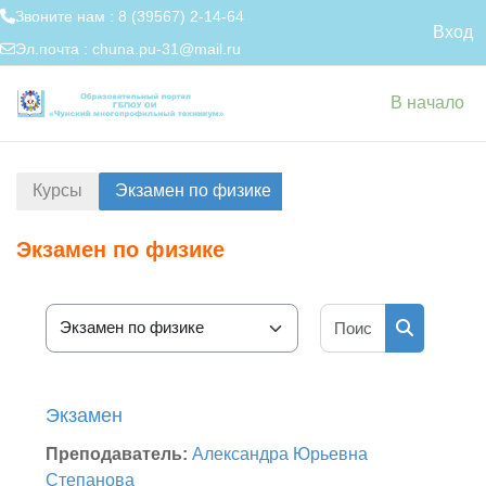
Звоните нам : 8 (39567) 2-14-64
Вход
Эл.почта :
chuna.pu-31@mail.ru
Перейти к основному содержанию
В начало
Курсы
Экзамен по физике
Экзамен по физике
Поиск курса
Категории курсов
Поиск кур
Экзамен
Преподаватель:
Александра Юрьевна
Степанова