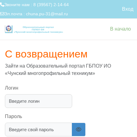
Звоните нам : 8 (39567) 2-14-64
Вход
Эл.почта :
chuna.pu-31@mail.ru
Перейти к основному содержанию
В начало
С возвращением
Зайти на Образовательный портал ГБПОУ ИО
«Чунский многопрофильный техникум»
Логин
Пароль