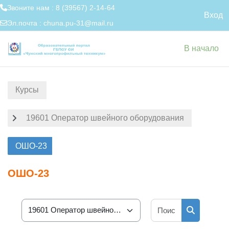
Звоните нам : 8 (39567) 2-14-64
Вход
Эл.почта :
chuna.pu-31@mail.ru
Перейти к основному содержанию
В начало
Курсы
19601 Оператор швейного оборудования
ОШО-23
ОШО-23
Поиск курса
Категории курсов
Поиск кур